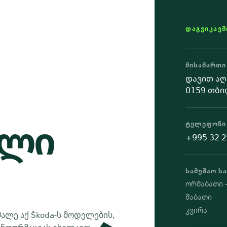
ᲓᲐᲒᲕᲘᲙᲐᲕ
ᲛᲘᲡᲐᲛᲐᲠᲗᲘ
დავით აღ
0159 თბი
ალი
ᲢᲔᲚᲔᲤᲝᲜᲘ
+995 32 2
ᲡᲐᲛᲣᲨᲐᲝ Ს
ორშაბათი 
შაბათი
კვირა
მალე აქ Škoda-ს მოდელების,